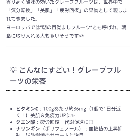
香り高く酸味の効いたグレープフルーツは、世界中で
「気分転換」「美肌」「疲労回復」の果物として親しま
れてきました。
ヨーロッパでは“朝の目覚ましフルーツ”とも呼ばれ、朝
食に取り入れる人も多いそうです🌞
💡 こんなにすごい！グレープフル
ーツの栄養
ビタミンC
：100gあたり約36mg（1個で1日分近
く！）美肌＆免疫力UPに✨
クエン酸
：疲労回復・代謝促進に◎
ナリンギン
（ポリフェノール）：血糖値の上昇抑
制、脂肪燃焼のサポートに注目