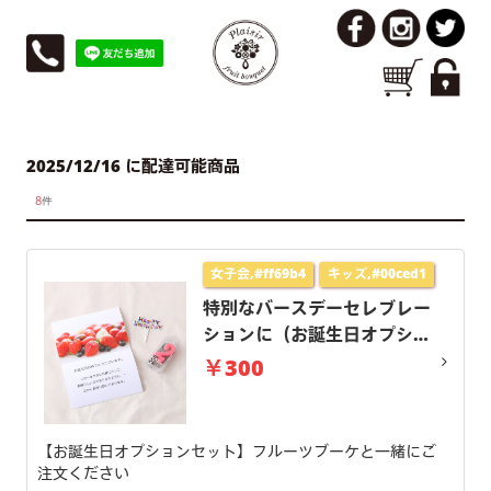
2025/12/16 に配達可能商品
8
件
女子会,#ff69b4
キッズ,#00ced1
特別なバースデーセレブレー
ションに（お誕生日オプショ
ンセット）
￥300
【お誕生日オプションセット】フルーツブーケと一緒にご
注文ください