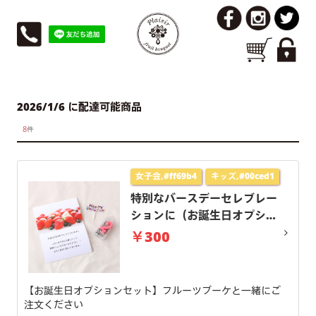
2026/1/6 に配達可能商品
8
件
女子会,#ff69b4
キッズ,#00ced1
特別なバースデーセレブレー
ションに（お誕生日オプショ
ンセット）
￥300
【お誕生日オプションセット】フルーツブーケと一緒にご
注文ください