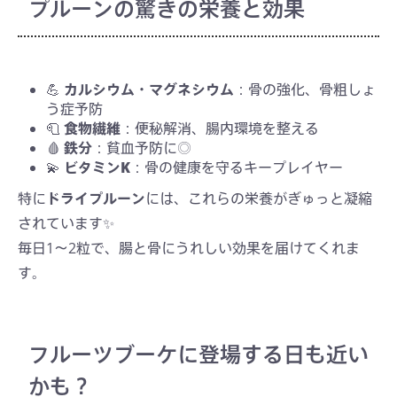
プルーンの驚きの栄養と効果
💪
カルシウム・マグネシウム
：骨の強化、骨粗しょ
う症予防
🧻
食物繊維
：便秘解消、腸内環境を整える
🩸
鉄分
：貧血予防に◎
💫
ビタミンK
：骨の健康を守るキープレイヤー
特に
ドライプルーン
には、これらの栄養がぎゅっと凝縮
されています✨
毎日1〜2粒で、腸と骨にうれしい効果を届けてくれま
す。
フルーツブーケに登場する日も近い
かも？