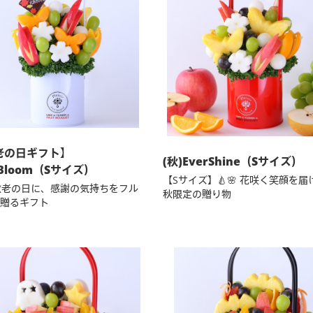
老の日ギフト】
(秋)EverShine（Sサイズ）
rBloom（Sサイズ）
【Sサイズ】🍐🌸 花咲く笑顔を届
 敬老の日に、感謝の気持ちをフル
秋限定の贈り物
贈るギフト