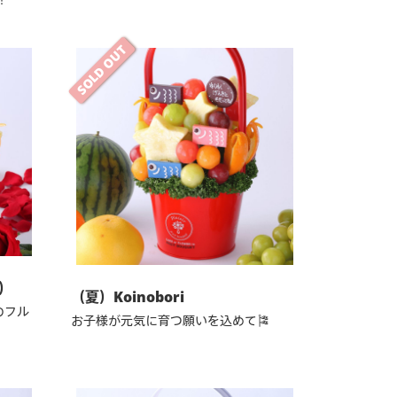
SOLD OUT
ヌ）
（夏）Koinobori
のフル
お子様が元気に育つ願いを込めて🎏