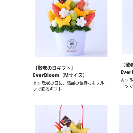
【敬
【敬老の日ギフト】
Eve
EverBloom（Mサイズ）
🍐✨
🍐✨ 敬老の日に、感謝の気持ちをフルー
ーツで
ツで贈るギフト