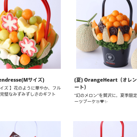
endresse(Mサイズ)
(夏) OrangeHeart（オレ
ート）
イズ 】花のように華やか、フル
完璧なみずみずしさのギフト
“幻のメロン”を贅沢に。夏季限
ーツブーケ🍈🧡✨