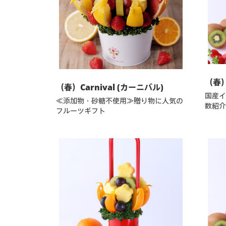
（春）
（春）Carnival (カーニバル)
国産イ
≪添加物・砂糖不使用≫贈り物に人気の
数紹介
フルーツギフト