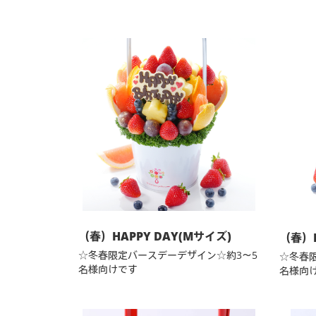
（春）HAPPY DAY(Mサイズ)
（春）H
☆冬春限定バースデーデザイン☆約3～5
☆冬春
名様向けです
名様向