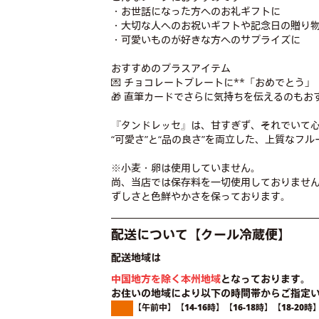
・お世話になった方へのお礼ギフトに
・大切な人へのお祝いギフトや記念日の贈り
・可愛いものが好きな方へのサプライズに
おすすめのプラスアイテム
💌 チョコレートプレートに**「おめでとう
🎁 直筆カードでさらに気持ちを伝えるのもお
『タンドレッセ』は、甘すぎず、それでいて
“可愛さ”と“品の良さ”を両立した、上質なフ
※小麦・卵は使用していません。
尚、当店では保存料を一切使用しておりませ
ずしさと色鮮やかさを保っております。
配送について【クール冷蔵便】
配送地域は
中国地方を除く本州地域
となっております。
お住いの地域により以下の時間帯からご指定
【午前中】【14-16時】【16-18時】【18-20