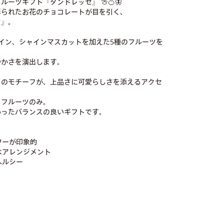
ーツギフト『タンドレッセ』 🍈🍊🦋
彩られたお花のチョコレートが目を引く、
セ』。
イン、シャインマスカットを加えた5種のフルーツを
やかさを演出します。
々のモチーフが、上品さに可愛らしさを添えるアクセ
てフルーツのみ。
わったバランスの良いギフトです。
ワーが印象的
なアレンジメント
ヘルシー