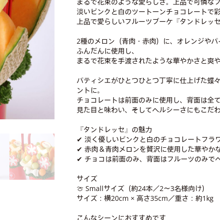
まるで花束のような愛らしさ。上品で可憐なフル
淡いピンクと白のツートーンチョコレートで
上品で愛らしいフルーツブーケ『タンドレッ
2種のメロン（青肉・赤肉）に、オレンジやパ
ふんだんに使用し、
まるで花束を手渡されたような華やかさと爽
パティシエがひとつひとつ丁寧に仕上げた蝶
ントに。
チョコレートは前面のみに使用し、背面は全
見た目と味わい、そしてヘルシーさにもこだ
『タンドレッセ』の魅力
✔ 淡く優しいピンクと白のチョコレートフラ
✔ 赤肉＆青肉メロンを贅沢に使用した華やか
✔ チョコは前面のみ、背面はフルーツのみで
サイズ
🍈 Smallサイズ（約24本／2～3名様向け）
サイズ：横20cm × 高さ35cm／重さ：約1kg
こんなシーンにおすすめです