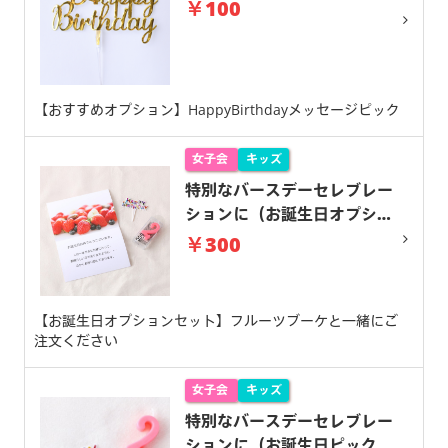
￥100
【おすすめオプション】HappyBirthdayメッセージピック
女子会
キッズ
特別なバースデーセレブレー
ションに（お誕生日オプショ
ンセット）
￥300
【お誕生日オプションセット】フルーツブーケと一緒にご
注文ください
女子会
キッズ
特別なバースデーセレブレー
ションに（お誕生日ピック＆