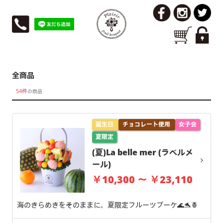
全商品
54件
の商品
誕生日
チョコレート使用
女子会
夏限定
(夏)La belle mer (ラベルメ
ール)
￥10,300 ～ ￥23,110
海のきらめきをそのままに。夏限定フルーツブーケ🌊🐬🍍