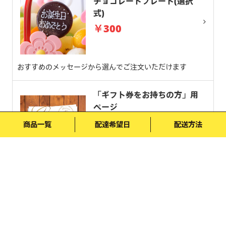
チョコレートプレート(選択
式)
￥300
おすすめのメッセージから選んでご注文いただけます
「ギフト券をお持ちの方」用
ページ
￥0
商品一覧
配達希望日
配送方法
ギフト券をお持ちの方はこちらからご利用ください。
ブーケが更に華やかに（英数
字チョコ）