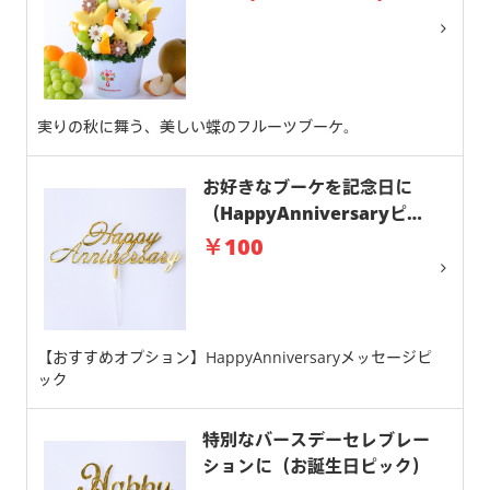
実りの秋に舞う、美しい蝶のフルーツブーケ。
お好きなブーケを記念日に
（HappyAnniversaryピッ
ク）
￥100
【おすすめオプション】HappyAnniversaryメッセージピ
ック
特別なバースデーセレブレー
ションに（お誕生日ピック）