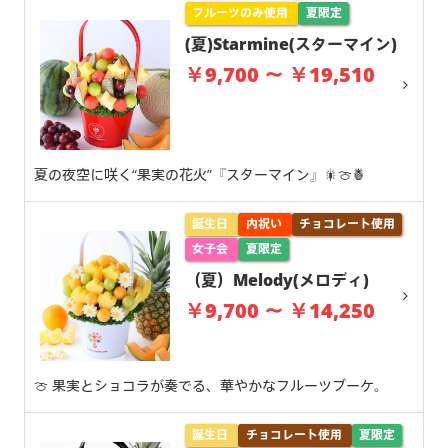
フルーツのみ使用
夏限定
(夏)Starmine(スターマイン)
￥9,700 ～ ￥19,510
夏の夜空に咲く“果実の花火”『スターマイン』🎇🍈🍍
誕生日
内祝い
チョコレート使用
女子会
夏限定
（夏）Melody(メロディ)
￥9,700 ～ ￥14,250
🍈 果実とショコラが奏でる、華やかなフルーツブーケ。
誕生日
チョコレート使用
夏限定