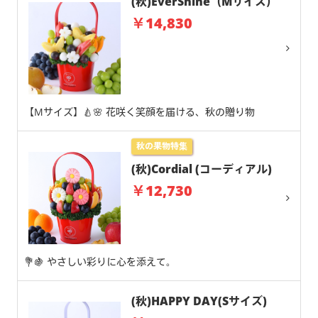
(秋)EverShine（Mサイズ）
￥14,830
【Mサイズ】🍐🌸 花咲く笑顔を届ける、秋の贈り物
秋の果物特集
(秋)Cordial (コーディアル)
￥12,730
💐🍇 やさしい彩りに心を添えて。
(秋)HAPPY DAY(Sサイズ)