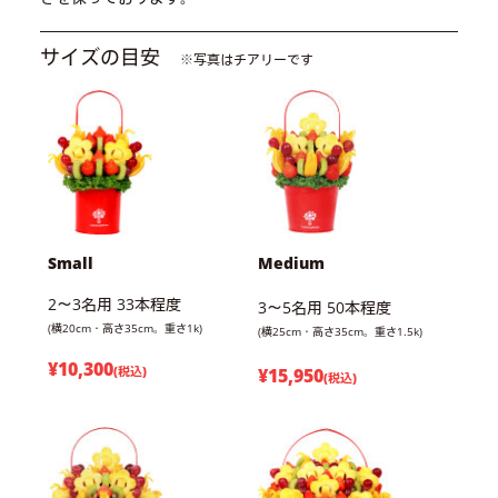
サイズの目安
※写真はチアリーです
Small
Medium
2～3名用 33本程度
3～5名用 50本程度
(横20cm・高さ35cm。重さ1k)
(横25cm・高さ35cm。重さ1.5k)
¥10,300
(税込)
¥15,950
(税込)