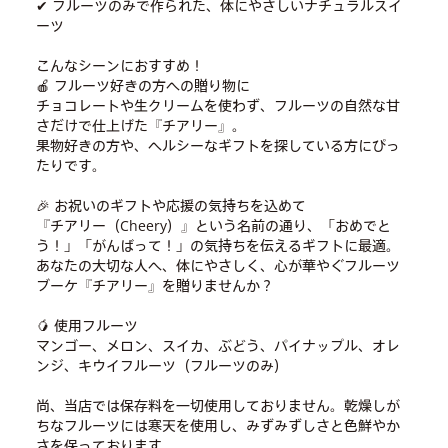
✔ フルーツのみで作られた、体にやさしいナチュラルスイ
ーツ
こんなシーンにおすすめ！
🍎 フルーツ好きの方への贈り物に
チョコレートや生クリームを使わず、フルーツの自然な甘
さだけで仕上げた『チアリー』。
果物好きの方や、ヘルシーなギフトを探している方にぴっ
たりです。
🎉 お祝いのギフトや応援の気持ちを込めて
『チアリー（Cheery）』という名前の通り、「おめでと
う！」「がんばって！」の気持ちを伝えるギフトに最適。
あなたの大切な人へ、体にやさしく、心が華やぐフルーツ
ブーケ『チアリー』を贈りませんか？
🥭 使用フルーツ
マンゴー、メロン、スイカ、ぶどう、パイナップル、オレ
ンジ、キウイフルーツ（フルーツのみ）
尚、当店では保存料を一切使用しておりません。乾燥しが
ちなフルーツには寒天を使用し、みずみずしさと色鮮やか
さを保っております。