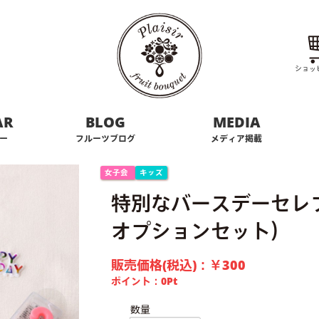
ショッ
AR
BLOG
MEDIA
ー
フルーツブログ
メディア掲載
女子会
キッズ
特別なバースデーセレ
オプションセット）
販売価格(税込)：
￥300
ポイント：
0
Pt
数量