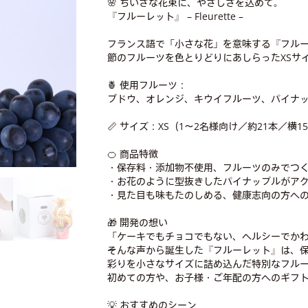
🌸 ちいさな花束に、やさしさを込めて。
『フルーレット』 – Fleurette –
フランス語で「小さな花」を意味する『フル
節のフルーツを色とりどりにあしらったXSサ
🍍 使用フルーツ：
ブドウ、オレンジ、キウイフルーツ、パイナ
📏 サイズ：XS（1～2名様向け／約21本／横15
🍊 商品特徴
・保存料・添加物不使用、フルーツのみでつく
・お花のように型抜きしたパイナップルがア
・見た目も味もたのしめる、健康志向の方へ
🎁 開発の想い
「ケーキでもチョコでもない、ヘルシーでか
そんな声から誕生した『フルーレット』は、
彩りを小さなサイズに詰め込んだ特別なフル
初めての方や、お子様・ご年配の方へのギフ
💡 おすすめのシーン