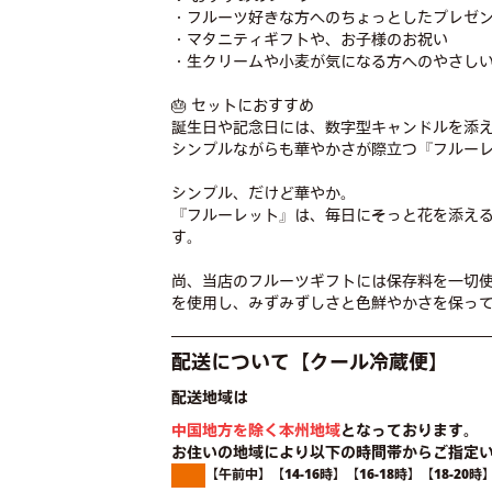
・フルーツ好きな方へのちょっとしたプレゼ
・マタニティギフトや、お子様のお祝い
・生クリームや小麦が気になる方へのやさし
🎂 セットにおすすめ
誕生日や記念日には、数字型キャンドルを添
シンプルながらも華やかさが際立つ『フルー
シンプル、だけど華やか。
『フルーレット』は、毎日にそっと花を添え
す。
尚、当店のフルーツギフトには保存料を一切
を使用し、みずみずしさと色鮮やかさを保っ
配送について【クール冷蔵便】
配送地域は
中国地方を除く本州地域
となっております。
お住いの地域により以下の時間帯からご指定
【午前中】【14-16時】【16-18時】【18-20