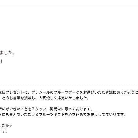
ました。
！
生日プレゼントに、プレジールのフルーツブーケをお選びいただき誠にありがとう
」とのお言葉を頂戴し、大変嬉しく拝見いたしました。
伝いができたことをスタッフ一同光栄に思っております。
らにも喜んでいただけるフルーツギフトを心を込めてお届けしてまいります。
た🍓✨
ます。