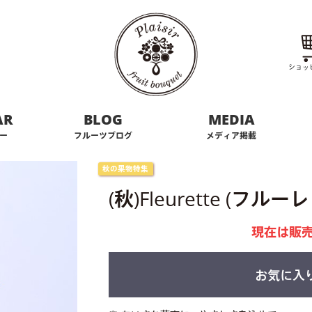
ショッ
AR
BLOG
MEDIA
ー
フルーツブログ
メディア掲載
秋の果物特集
(秋)Fleurette (フルー
現在は販
お気に入