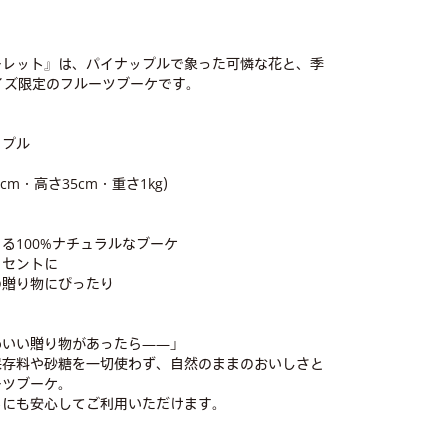
ーレット』は、パイナップルで象った可憐な花と、季
イズ限定のフルーツブーケです。
ップル
cm・高さ35cm・重さ1kg）
る100%ナチュラルなブーケ
クセントに
の贈り物にぴったり
わいい贈り物があったら——」
保存料や砂糖を一切使わず、自然のままのおいしさと
ーツブーケ。
トにも安心してご利用いただけます。