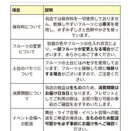
項目
説明
当店では保存料を一切使用しておりませ
ん。乾燥しやすいフルーツには
寒天
を使
保存料について
用し、みずみずしさと色鮮やかさを保っ
ています。
容器の色やフルーツの仕入れ状況によ
フルーツの変更
り、
一部フルーツが変更となる場合
がご
について
ざいます。あらかじめご了承ください。
フルーツの土台には
パセリ
を使用してお
土台のパセリに
ります。フルーツと接触した際に
味移り
ついて
する場合
がございますので、ご注意くだ
さい。
当店の商品は
生もの
のため、
消費期限は
消費期限につい
お届け日当日
となります。プレゼントと
て
してご利用の際は、お受け取り可能か事
前のご確認をおすすめいたします。
舞台・ライブ会場・イベント会場への配
イベント会場へ
送をご希望の場合は、
生もののため配送
の配送
可能かを必ず事前にお届け先へご確認
く
ださい。