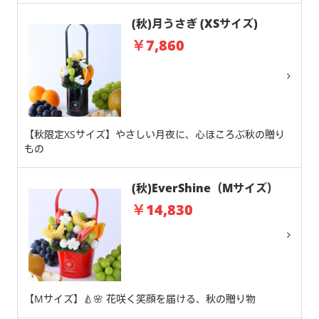
(秋)月うさぎ (XSサイズ)
￥7,860
【秋限定XSサイズ】やさしい月夜に、心ほころぶ秋の贈り
もの
(秋)EverShine（Mサイズ）
￥14,830
【Mサイズ】🍐🌸 花咲く笑顔を届ける、秋の贈り物