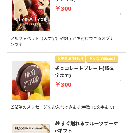
￥300
アルファベット（大文字）や数字がお付けできるオプショ
ンです
女子会,#ff69b4
キッズ,#00ced1
チョコレートプレート(15文
字まで)
￥300
ご希望のメッセージをお入れできます(字数:15文字まで)
🎁 すぐ贈れるフルーツブーケ
eギフト