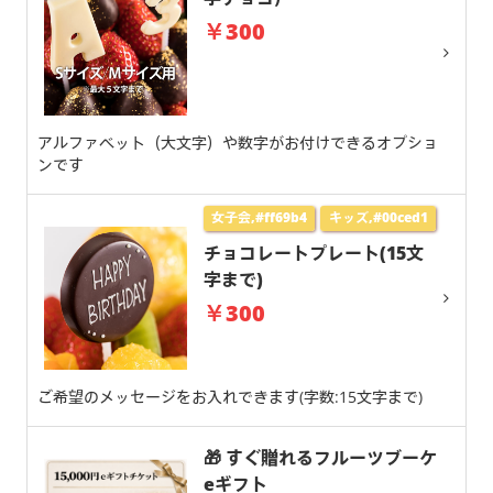
￥300
アルファベット（大文字）や数字がお付けできるオプショ
ンです
女子会,#ff69b4
キッズ,#00ced1
チョコレートプレート(15文
字まで)
￥300
ご希望のメッセージをお入れできます(字数:15文字まで)
🎁 すぐ贈れるフルーツブーケ
eギフト