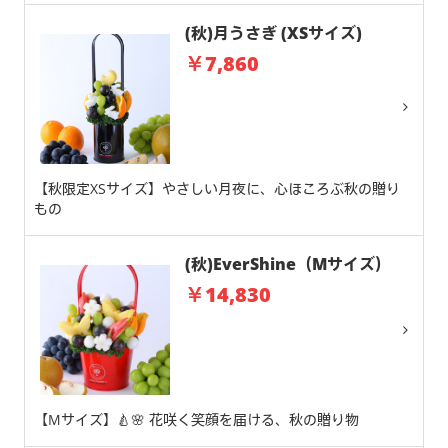
(秋)月うさぎ (XSサイズ)
￥7,860
【秋限定XSサイズ】やさしい月夜に、心ほころぶ秋の贈り
もの
(秋)EverShine（Mサイズ）
￥14,830
【Mサイズ】🍐🌸 花咲く笑顔を届ける、秋の贈り物