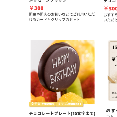
メッセージクリップ
チョコ
￥300
￥30
開業や開店のお祝いなどにご利用いただ
おすす
けるカードとクリップのセット
いただ
女子会,#ff69b4
キッズ,#00ced1
🎁 
チョコレートプレート(15文字まで)