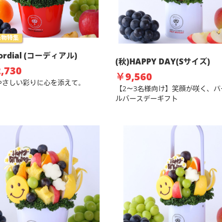
果物特集
ordial (コーディアル)
(秋)HAPPY DAY(Sサイズ)
,730
￥9,560
 やさしい彩りに心を添えて。
【2～3名様向け】笑顔が咲く、パ
ルバースデーギフト