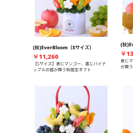
(秋)
(秋)EverBloom（Sサイズ）
￥13
￥11,260
表にマ
【Sサイズ】表にマンゴー、裏にパイナ
が舞う
ップルの蝶が舞う秋限定ギフト