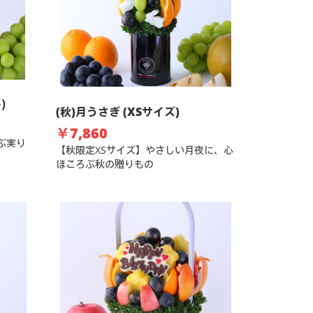
ー）
(秋)月うさぎ (XSサイズ)
￥7,860
運ぶ実り
【秋限定XSサイズ】やさしい月夜に、心
ほころぶ秋の贈りもの