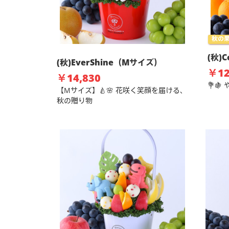
秋の
(秋)C
(秋)EverShine（Mサイズ）
￥12
￥14,830
💐
【Mサイズ】🍐🌸 花咲く笑顔を届ける、
秋の贈り物