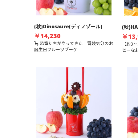
(秋)Dinosaure(ディノゾール)
(秋)H
￥14,230
￥13,
🦕 恐竜たちがやってきた！冒険気分のお
【約3
誕生日フルーツブーケ
ピーな