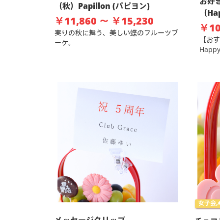
お好
（秋）Papillon (パピヨン)
（Ha
￥11,860 ～ ￥15,230
￥10
実りの秋に舞う、美しい蝶のフルーツブ
【おす
ーケ。
Happ
女子会,#