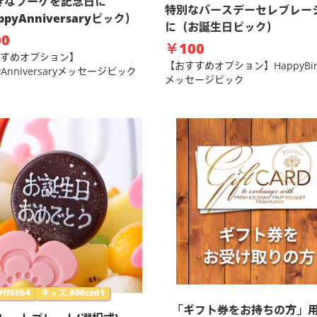
きなブーケを記念日に
特別なバースデーセレブレー
ppyAnniversaryピック）
に（お誕生日ピック）
0
￥100
すめオプション】
【おすすめオプション】HappyBirt
yAnniversaryメッセージピック
メッセージピック
ff69b4
キッズ,#00ced1
「ギフト券をお持ちの方」