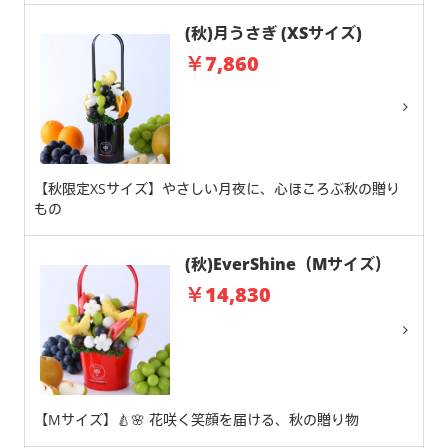
(秋)月うさぎ (XSサイズ)
￥7,860
【秋限定XSサイズ】やさしい月夜に、心ほころぶ秋の贈り
もの
(秋)EverShine（Mサイズ）
￥14,830
【Mサイズ】🍐🌸 花咲く笑顔を届ける、秋の贈り物