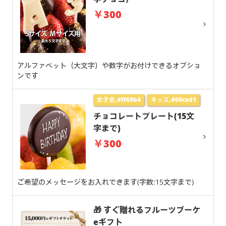
￥300
アルファベット（大文字）や数字がお付けできるオプショ
ンです
女子会,#ff69b4
キッズ,#00ced1
チョコレートプレート(15文
字まで)
￥300
ご希望のメッセージをお入れできます(字数:15文字まで)
🎁 すぐ贈れるフルーツブーケ
eギフト