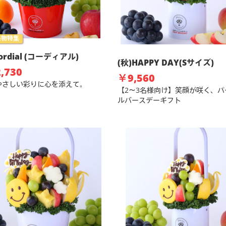
果物特集
ordial (コーディアル)
(秋)HAPPY DAY(Sサイズ)
,730
￥9,560
 やさしい彩りに心を添えて。
【2～3名様向け】笑顔が咲く、パ
ルバースデーギフト