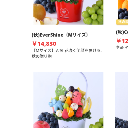
秋の
(秋)C
(秋)EverShine（Mサイズ）
￥12
￥14,830
💐
【Mサイズ】🍐🌸 花咲く笑顔を届ける、
秋の贈り物