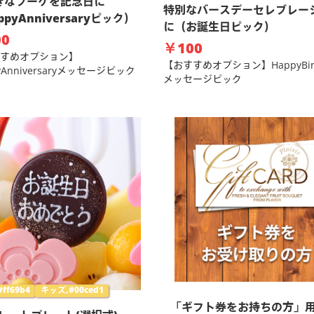
きなブーケを記念日に
特別なバースデーセレブレー
ppyAnniversaryピック）
に（お誕生日ピック）
0
￥100
すめオプション】
【おすすめオプション】HappyBirt
yAnniversaryメッセージピック
メッセージピック
ff69b4
キッズ,#00ced1
「ギフト券をお持ちの方」