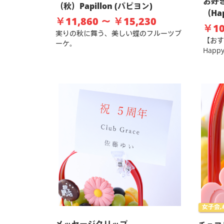
お好
（秋）Papillon (パピヨン)
（Ha
￥11,860 ～ ￥15,230
￥10
実りの秋に舞う、美しい蝶のフルーツブ
【おす
ーケ。
Happ
女子会,#