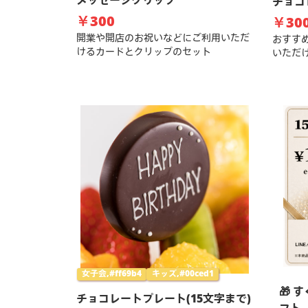
メッセージクリップ
チョコ
￥300
￥30
開業や開店のお祝いなどにご利用いただ
おすす
けるカードとクリップのセット
いただ
女子会,#ff69b4
キッズ,#00ced1
🎁 
チョコレートプレート(15文字まで)