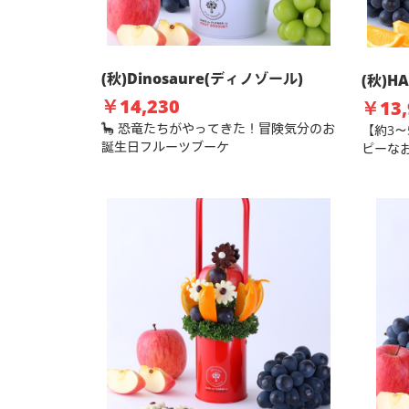
(秋)Dinosaure(ディノゾール)
(秋)H
￥14,230
￥13,
🦕 恐竜たちがやってきた！冒険気分のお
【約3
誕生日フルーツブーケ
ピーな