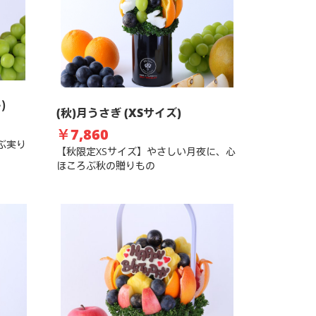
ー）
(秋)月うさぎ (XSサイズ)
￥7,860
運ぶ実り
【秋限定XSサイズ】やさしい月夜に、心
ほころぶ秋の贈りもの