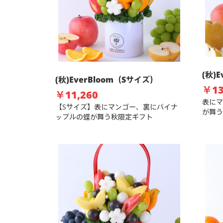
(秋)
(秋)EverBloom（Sサイズ）
￥13
￥11,260
表にマ
【Sサイズ】表にマンゴー、裏にパイナ
が舞う
ップルの蝶が舞う秋限定ギフト