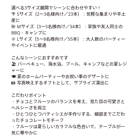
選べる3サイズ展開でシーンに合わせやすい！
🌴 Sサイズ（2～3名様向け／23本）：気軽な集まりや手土
産に
🌺 Mサイズ（3～5名様向け／34本）：家族や友人同士の
BBQ・キャンプに
🌞 Lサイズ（5～8名様向け／55本）：大人数のパーティー
やイベントに最適
こんなシーンにおすすめです
🏖️ バーベキュー、海水浴、プール、キャンプなどの夏レジ
ャーに
🍽️ 夏のホームパーティーやお祝い事のデザートに
📸 写真映えするギフトとして、サプライズ演出に
こだわりポイント
・チョコとフルーツのバランスを考え、見た目の可愛さと
ヘルシーさを両立
・ひとつひとつパティシエが手作りする、細部までこだわ
ったチョコレートモチーフ
・フルーツは夏らしいカラフルな色合いで、テーブルが一
気に華やかに