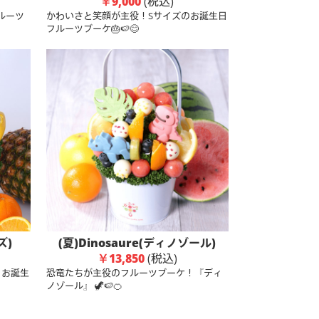
￥9,000
(税込)
ルーツ
かわいさと笑顔が主役！Sサイズのお誕生日
フルーツブーケ🎂🍉😊
ズ)
(夏)Dinosaure(ディノゾール)
￥13,850
(税込)
、お誕生
恐竜たちが主役のフルーツブーケ！『ディ
ノゾール』 🦖🍉🍊