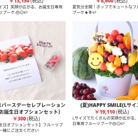
￥13,150
(税込)
￥8,600
(税込)
イズ】笑顔が広がる、お誕生日専用
夏気分全開！ポップでキュートなフ
ブーケ 🎂😊🍉
ブーケ🌵🍍🍉
なバースデーセレブレーション
(夏)HAPPY SMILE(Lサイ
お誕生日オプションセット）
￥19,110
(税込)
￥300
(税込)
Lサイズでたくさんの笑顔が広がる
日専用フルーツブーケ🎂😊🍉
生日オプションセット】フルーツブ
一緒にご注文ください