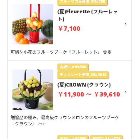
フルーツのみ使用,#ffd700
(夏)Fleurette (フルーレッ
ト)
￥7,100
可憐な小花のフルーツブーケ『フルーレット』 🌸🍍
内祝い,#ff4500
チョコレート使用,#8b4513
(夏)CROWN (クラウン)
￥11,900 ～ ￥39,610
贈答品の極み。最高級クラウンメロンのフルーツブーケ
『クラウン』 🍈✨
内祝い,#ff4500
夏限定,#3cb371