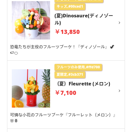
キッズ,#00ced1
(夏)Dinosaure(ディノゾー
ル)
￥13,850
恐竜たちが主役のフルーツブーケ！『ディノゾール』 🦖
🍉🍊
フルーツのみ使用,#ffd700
夏限定,#3cb371
（夏）Fleurette (メロン)
￥7,100
可憐な小花のフルーツブーケ『フルーレット（メロン）』
🌸🍍