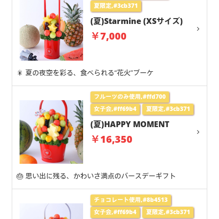
夏限定,#3cb371
(夏)Starmine (XSサイズ)
￥7,000
🎇 夏の夜空を彩る、食べられる“花火”ブーケ
フルーツのみ使用,#ffd700
女子会,#ff69b4
夏限定,#3cb371
(夏)HAPPY MOMENT
￥16,350
🎂 思い出に残る、かわいさ満点のバースデーギフト
チョコレート使用,#8b4513
女子会,#ff69b4
夏限定,#3cb371