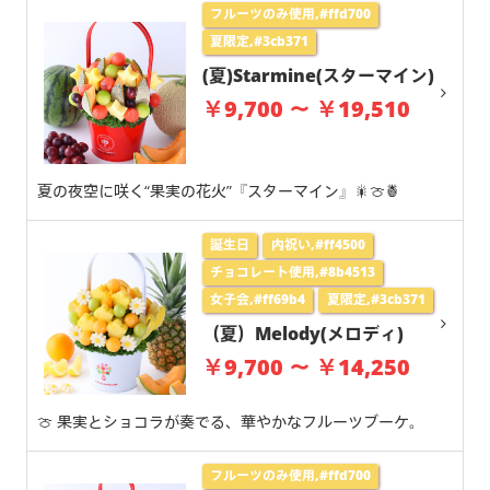
フルーツのみ使用,#ffd700
夏限定,#3cb371
(夏)Starmine(スターマイン)
￥9,700 ～ ￥19,510
夏の夜空に咲く“果実の花火”『スターマイン』🎇🍈🍍
誕生日
内祝い,#ff4500
チョコレート使用,#8b4513
女子会,#ff69b4
夏限定,#3cb371
（夏）Melody(メロディ)
￥9,700 ～ ￥14,250
🍈 果実とショコラが奏でる、華やかなフルーツブーケ。
フルーツのみ使用,#ffd700