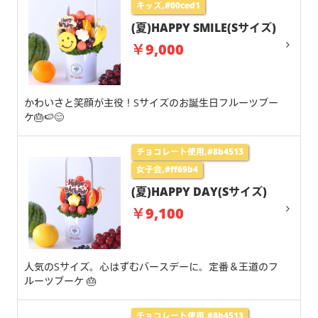
キッズ,#00ced1
(夏)HAPPY SMILE(Sサイズ)
￥9,000
かわいさと笑顔が主役！Sサイズのお誕生日フルーツブー
ケ🎂🍉😊
チョコレート使用,#8b4513
女子会,#ff69b4
(夏)HAPPY DAY(Sサイズ)
￥9,100
人気のSサイズ。心はずむバースデーに。定番＆王道のフ
ルーツブーケ 🎂
チョコレート使用,#8b4513