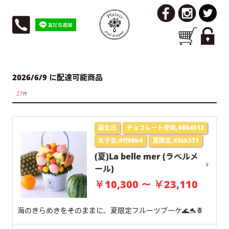
2026/6/9 に配達可能商品
27
件
誕生日
チョコレート使用,#8b4513
女子会,#ff69b4
夏限定,#3cb371
(夏)La belle mer (ラベルメ
ール)
￥10,300 ～ ￥23,110
海のきらめきをそのままに。夏限定フルーツブーケ🌊🐬🍍