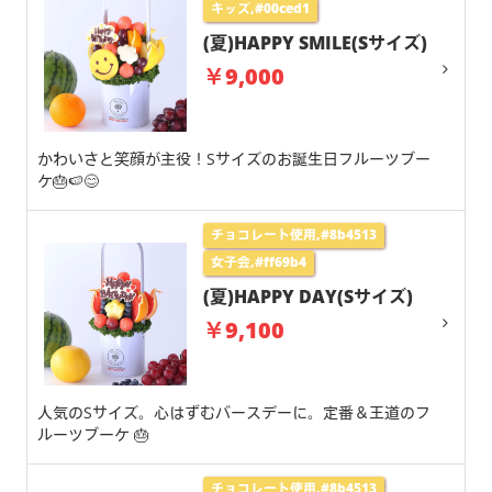
キッズ,#00ced1
(夏)HAPPY SMILE(Sサイズ)
￥9,000
かわいさと笑顔が主役！Sサイズのお誕生日フルーツブー
ケ🎂🍉😊
チョコレート使用,#8b4513
女子会,#ff69b4
(夏)HAPPY DAY(Sサイズ)
￥9,100
人気のSサイズ。心はずむバースデーに。定番＆王道のフ
ルーツブーケ 🎂
チョコレート使用,#8b4513