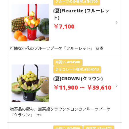
フルーツのみ使用,#ffd700
(夏)Fleurette (フルーレッ
ト)
￥7,100
可憐な小花のフルーツブーケ『フルーレット』 🌸🍍
内祝い,#ff4500
チョコレート使用,#8b4513
(夏)CROWN (クラウン)
￥11,900 ～ ￥39,610
贈答品の極み。最高級クラウンメロンのフルーツブーケ
『クラウン』 🍈✨
内祝い,#ff4500
夏限定,#3cb371