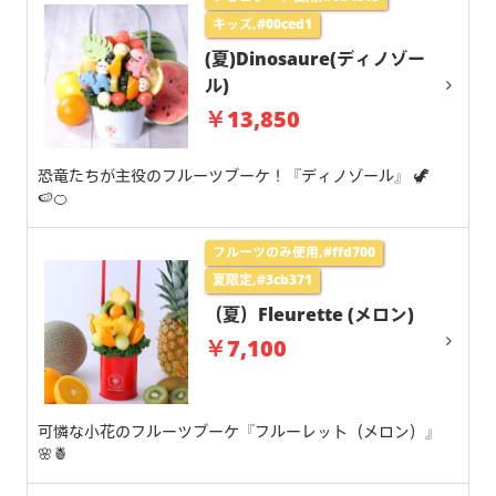
キッズ,#00ced1
(夏)Dinosaure(ディノゾー
ル)
￥13,850
恐竜たちが主役のフルーツブーケ！『ディノゾール』 🦖
🍉🍊
フルーツのみ使用,#ffd700
夏限定,#3cb371
（夏）Fleurette (メロン)
￥7,100
可憐な小花のフルーツブーケ『フルーレット（メロン）』
🌸🍍