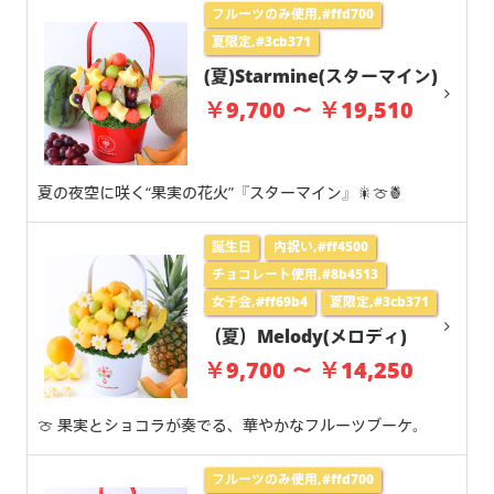
フルーツのみ使用,#ffd700
夏限定,#3cb371
(夏)Starmine(スターマイン)
￥9,700 ～ ￥19,510
夏の夜空に咲く“果実の花火”『スターマイン』🎇🍈🍍
誕生日
内祝い,#ff4500
チョコレート使用,#8b4513
女子会,#ff69b4
夏限定,#3cb371
（夏）Melody(メロディ)
￥9,700 ～ ￥14,250
🍈 果実とショコラが奏でる、華やかなフルーツブーケ。
フルーツのみ使用,#ffd700