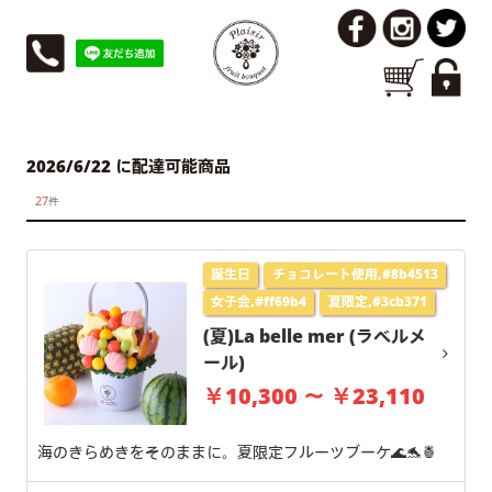
2026/6/22 に配達可能商品
27
件
誕生日
チョコレート使用,#8b4513
女子会,#ff69b4
夏限定,#3cb371
(夏)La belle mer (ラベルメ
ール)
￥10,300 ～ ￥23,110
海のきらめきをそのままに。夏限定フルーツブーケ🌊🐬🍍