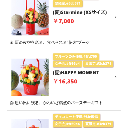
夏限定,#3cb371
(夏)Starmine (XSサイズ)
￥7,000
🎇 夏の夜空を彩る、食べられる“花火”ブーケ
フルーツのみ使用,#ffd700
女子会,#ff69b4
夏限定,#3cb371
(夏)HAPPY MOMENT
￥16,350
🎂 思い出に残る、かわいさ満点のバースデーギフト
チョコレート使用,#8b4513
女子会,#ff69b4
夏限定,#3cb371