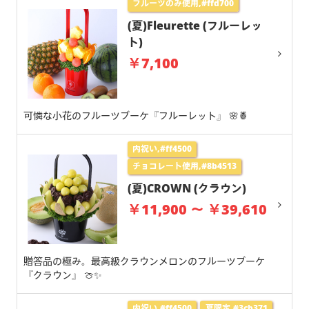
フルーツのみ使用,#ffd700
(夏)Fleurette (フルーレッ
ト)
￥7,100
可憐な小花のフルーツブーケ『フルーレット』 🌸🍍
内祝い,#ff4500
チョコレート使用,#8b4513
(夏)CROWN (クラウン)
￥11,900 ～ ￥39,610
贈答品の極み。最高級クラウンメロンのフルーツブーケ
『クラウン』 🍈✨
内祝い,#ff4500
夏限定,#3cb371