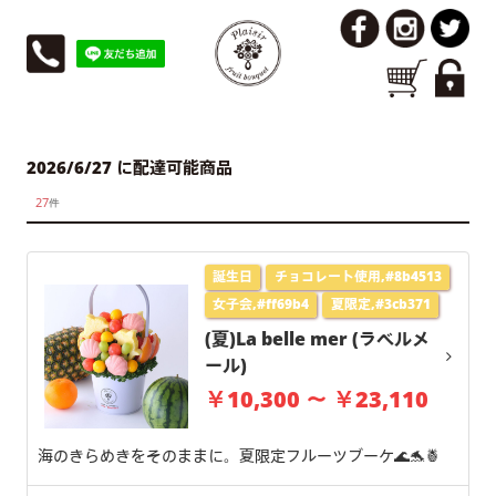
2026/6/27 に配達可能商品
27
件
誕生日
チョコレート使用,#8b4513
女子会,#ff69b4
夏限定,#3cb371
(夏)La belle mer (ラベルメ
ール)
￥10,300 ～ ￥23,110
海のきらめきをそのままに。夏限定フルーツブーケ🌊🐬🍍