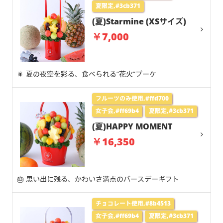
夏限定,#3cb371
(夏)Starmine (XSサイズ)
￥7,000
🎇 夏の夜空を彩る、食べられる“花火”ブーケ
フルーツのみ使用,#ffd700
女子会,#ff69b4
夏限定,#3cb371
(夏)HAPPY MOMENT
￥16,350
🎂 思い出に残る、かわいさ満点のバースデーギフト
チョコレート使用,#8b4513
女子会,#ff69b4
夏限定,#3cb371