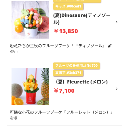
キッズ,#00ced1
(夏)Dinosaure(ディノゾー
ル)
￥13,850
恐竜たちが主役のフルーツブーケ！『ディノゾール』 🦖
🍉🍊
フルーツのみ使用,#ffd700
夏限定,#3cb371
（夏）Fleurette (メロン)
￥7,100
可憐な小花のフルーツブーケ『フルーレット（メロン）』
🌸🍍