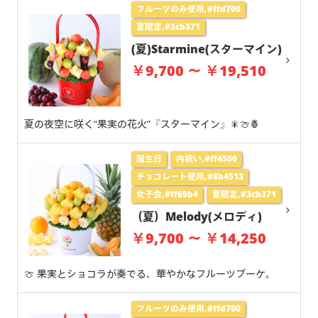
フルーツのみ使用,#ffd700
夏限定,#3cb371
(夏)Starmine(スターマイン)
￥9,700 ～ ￥19,510
夏の夜空に咲く“果実の花火”『スターマイン』🎇🍈🍍
誕生日
内祝い,#ff4500
チョコレート使用,#8b4513
女子会,#ff69b4
夏限定,#3cb371
（夏）Melody(メロディ)
￥9,700 ～ ￥14,250
🍈 果実とショコラが奏でる、華やかなフルーツブーケ。
フルーツのみ使用,#ffd700