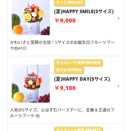
キッズ,#00ced1
(夏)HAPPY SMILE(Sサイズ)
￥9,000
かわいさと笑顔が主役！Sサイズのお誕生日フルーツブー
ケ🎂🍉😊
チョコレート使用,#8b4513
女子会,#ff69b4
(夏)HAPPY DAY(Sサイズ)
￥9,100
人気のSサイズ。心はずむバースデーに。定番＆王道のフ
ルーツブーケ 🎂
チョコレート使用,#8b4513