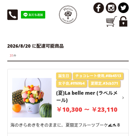
2026/8/20 に配達可能商品
31
件
誕生日
チョコレート使用,#8b4513
女子会,#ff69b4
夏限定,#3cb371
(夏)La belle mer (ラベルメ
ール)
￥10,300 ～ ￥23,110
海のきらめきをそのままに。夏限定フルーツブーケ🌊🐬🍍