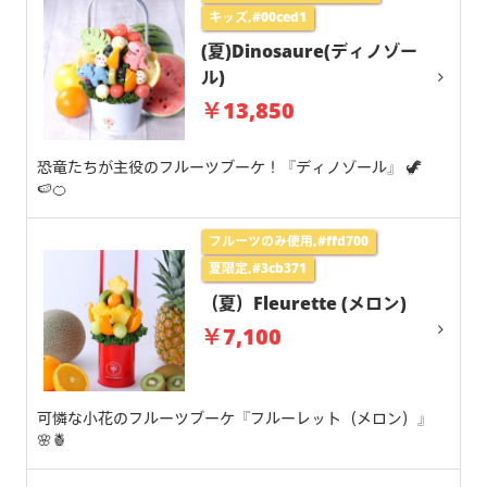
キッズ,#00ced1
(夏)Dinosaure(ディノゾー
ル)
￥13,850
恐竜たちが主役のフルーツブーケ！『ディノゾール』 🦖
🍉🍊
フルーツのみ使用,#ffd700
夏限定,#3cb371
（夏）Fleurette (メロン)
￥7,100
可憐な小花のフルーツブーケ『フルーレット（メロン）』
🌸🍍