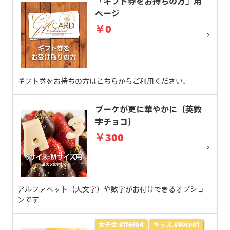
「ギフト券をお持ちの方」用
ページ
￥0
ギフト券をお持ちの方はこちらからご利用ください。
ブーケが更に華やかに（英数
字チョコ）
￥300
アルファベット（大文字）や数字がお付けできるオプショ
ンです
女子会,#ff69b4
キッズ,#00ced1