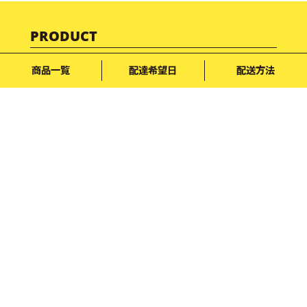
PRODUCT
フルーツギフト商品ページ
商品一覧
配達希望日
配送方法
過去の人気商品コレクション
SHOPPING GUIDE
お支払い方法について
宅配方法について
キャンセル・ご返金について
INFORMATION
フルーツギフトについて
フルーツギフトのご利用シーン
フルーツギフトができるまでの流れ
フルーツギフトができるまでの歴史
フルーツブログ
フルーツ百科事典
メディア掲載