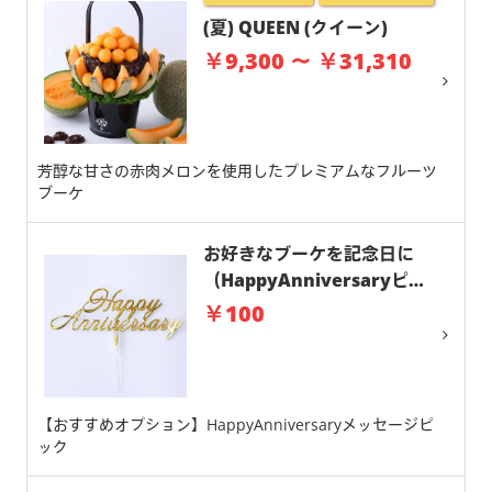
(夏) QUEEN (クイーン)
￥9,300 ～ ￥31,310
芳醇な甘さの赤肉メロンを使用したプレミアムなフルーツ
ブーケ
お好きなブーケを記念日に
（HappyAnniversaryピッ
ク）
￥100
【おすすめオプション】HappyAnniversaryメッセージピ
ック