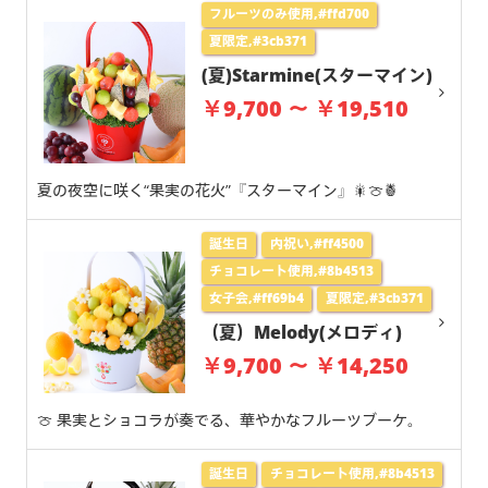
フルーツのみ使用,#ffd700
夏限定,#3cb371
(夏)Starmine(スターマイン)
￥9,700 ～ ￥19,510
夏の夜空に咲く“果実の花火”『スターマイン』🎇🍈🍍
誕生日
内祝い,#ff4500
チョコレート使用,#8b4513
女子会,#ff69b4
夏限定,#3cb371
（夏）Melody(メロディ)
￥9,700 ～ ￥14,250
🍈 果実とショコラが奏でる、華やかなフルーツブーケ。
誕生日
チョコレート使用,#8b4513