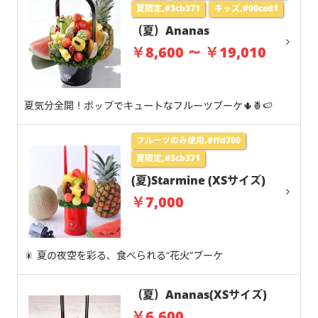
夏限定,#3cb371
キッズ,#00ced1
（夏）Ananas
￥8,600 ～ ￥19,010
夏気分全開！ポップでキュートなフルーツブーケ🌵🍍🍉
フルーツのみ使用,#ffd700
夏限定,#3cb371
(夏)Starmine (XSサイズ)
￥7,000
🎇 夏の夜空を彩る、食べられる“花火”ブーケ
（夏）Ananas(XSサイズ)
￥6,600