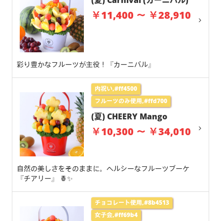
(夏) Carnival (カーニバル)
￥11,400 ～ ￥28,910
彩り豊かなフルーツが主役！『カーニバル』
内祝い,#ff4500
フルーツのみ使用,#ffd700
(夏) CHEERY Mango
￥10,300 ～ ￥34,010
自然の美しさをそのままに。ヘルシーなフルーツブーケ
『チアリー』 🍍✨
チョコレート使用,#8b4513
女子会,#ff69b4