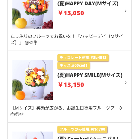
(夏)HAPPY DAY(Mサイズ)
￥13,050
たっぷりのフルーツでお祝いを！『ハッピーデイ（Mサイ
ズ）』 🎂🍉💐
チョコレート使用,#8b4513
キッズ,#00ced1
(夏)HAPPY SMILE(Mサイズ)
￥13,150
【Mサイズ】笑顔が広がる、お誕生日専用フルーツブーケ
🎂😊🍉
フルーツのみ使用,#ffd700