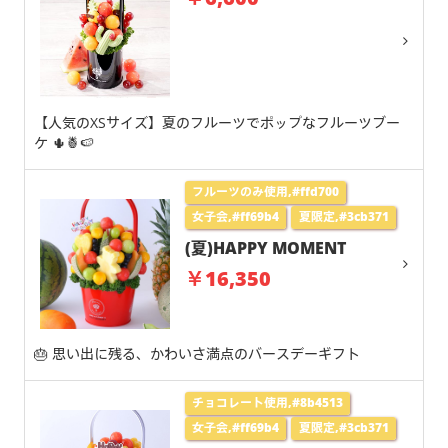
【人気のXSサイズ】夏のフルーツでポップなフルーツブー
ケ 🌵🍍🍉
フルーツのみ使用,#ffd700
女子会,#ff69b4
夏限定,#3cb371
(夏)HAPPY MOMENT
￥16,350
🎂 思い出に残る、かわいさ満点のバースデーギフト
チョコレート使用,#8b4513
女子会,#ff69b4
夏限定,#3cb371