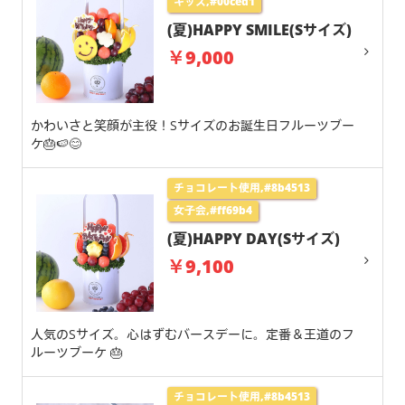
キッズ,#00ced1
(夏)HAPPY SMILE(Sサイズ)
￥9,000
かわいさと笑顔が主役！Sサイズのお誕生日フルーツブー
ケ🎂🍉😊
チョコレート使用,#8b4513
女子会,#ff69b4
(夏)HAPPY DAY(Sサイズ)
￥9,100
人気のSサイズ。心はずむバースデーに。定番＆王道のフ
ルーツブーケ 🎂
チョコレート使用,#8b4513