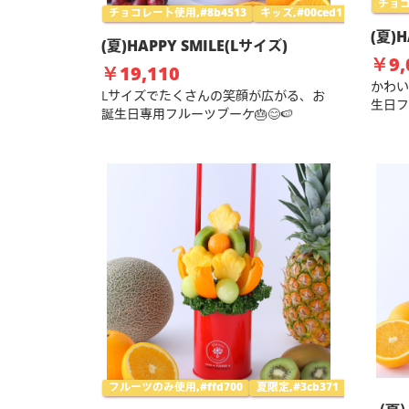
チョコ
チョコレート使用,#8b4513
キッズ,#00ced1
(夏)H
(夏)HAPPY SMILE(Lサイズ)
￥9,
￥19,110
かわい
Lサイズでたくさんの笑顔が広がる、お
生日フ
誕生日専用フルーツブーケ🎂😊🍉
フルーツのみ使用,#ffd700
夏限定,#3cb371