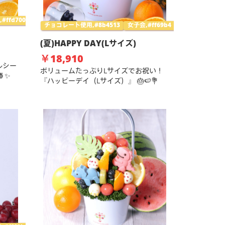
ffd700
チョコレート使用,#8b4513
女子会,#ff69b4
(夏)HAPPY DAY(Lサイズ)
￥18,910
ルシー
ボリュームたっぷりLサイズでお祝い！
✨
『ハッピーデイ（Lサイズ）』 🎂🍉💐