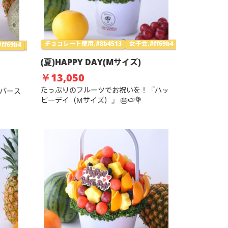
チョコレート使用,#8b4513
女子会,#ff69b4
夏限定,#3cb371
ff69b4
夏限定,#3cb371
(夏)HAPPY DAY(Mサイズ)
￥13,050
たっぷりのフルーツでお祝いを！『ハッ
のバース
ピーデイ（Mサイズ）』 🎂🍉💐