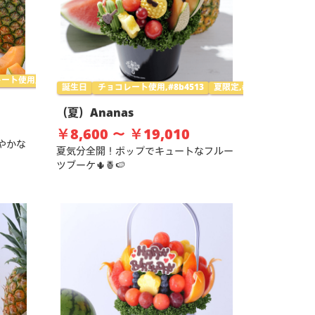
ート使用,#8b4513
女子会,#ff69b4
夏限定,#3cb371
誕生日
チョコレート使用,#8b4513
夏限定,#3cb371
キッズ,
（夏）Ananas
￥8,600 ～ ￥19,010
やかな
夏気分全開！ポップでキュートなフルー
ツブーケ🌵🍍🍉