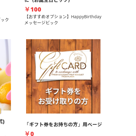
に（お誕生日ピック）
￥100
【おすすめオプション】HappyBirthday
ジピック
メッセージピック
式)
「ギフト券をお持ちの方」用ページ
￥0