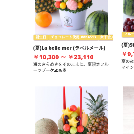
フルー
誕生日
チョコレート使用,#8b4513
女子会,#ff69b4
夏
(夏)
(夏)La belle mer (ラベルメール)
￥9,
￥10,300 ～ ￥23,110
夏の夜
海のきらめきをそのままに。夏限定フル
マイン』
ーツブーケ🌊🐬🍍