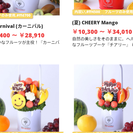
内祝い,#ff4500
フルーツのみ使用,#
のみ使用,#ffd700
(夏) CHEERY Mango
arnival (カーニバル)
￥10,300 ～ ￥34,010
400 ～ ￥28,910
自然の美しさをそのままに。ヘ
かなフルーツが主役！『カーニバ
なフルーツブーケ『チアリー』 