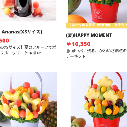
フルーツのみ使用,#ffd700
女子会,#
Ananas(XSサイズ)
(夏)HAPPY MOMENT
600
￥16,350
のXSサイズ】夏のフルーツでポ
🎂 思い出に残る、かわいさ満点
フルーツブーケ 🌵🍍🍉
デーギフト