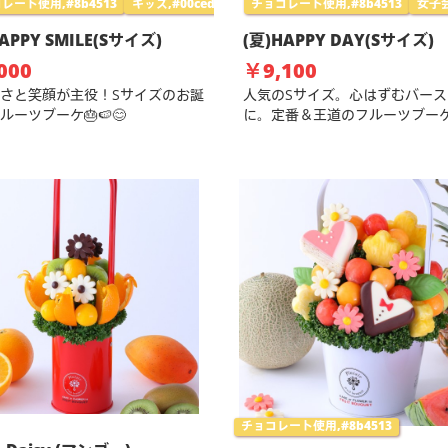
レート使用,#8b4513
キッズ,#00ced1
チョコレート使用,#8b4513
女子会
APPY SMILE(Sサイズ)
(夏)HAPPY DAY(Sサイズ)
000
￥9,100
さと笑顔が主役！Sサイズのお誕
人気のSサイズ。心はずむバース
ルーツブーケ🎂🍉😊
に。定番＆王道のフルーツブーケ 
チョコレート使用,#8b4513