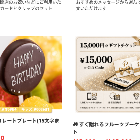
開店のお祝いなどにご利用いた
おすすめのメッセージから選ん
カードとクリップのセット
文いただけます
#ff69b4
キッズ,#00ced1
コレートプレート(15文字ま
🎁 すぐ贈れるフルーツブーケ
ト
0