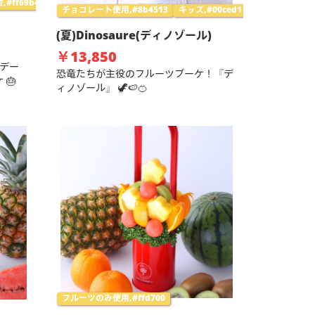
,#ff69b4
チョコレート使用,#8b4513
キッズ,#00ced1
(夏)Dinosaure(ディノゾール)
￥13,850
デー
恐竜たちが主役のフルーツブーケ！『デ
🎂
ィノゾール』 🦖🍉🍊
フルーツのみ使用,#ffd700