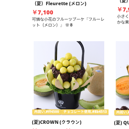
（夏）
（夏）Fleurette (メロン)
￥7,
￥7,100
小さく
可憐な小花のフルーツブーケ『フルーレ
かな果
ット（メロン）』 🌸🍍
内祝い,#ff4500
チョコレート使用,#8b4513
内祝い,#
(夏)CROWN (クラウン)
(夏) 