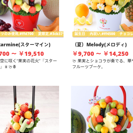
ツのみ使用,#ffd700
夏限定,#3cb371
誕生日
内祝い,#ff4500
チョコレ
限定,#3cb371
Starmine(スターマイン)
（夏）Melody(メロディ)
700 ～ ￥19,510
￥9,700 ～ ￥14,250
空に咲く“果実の花火”『スター
🍈 果実とショコラが奏でる、華
🎇🍈🍍
フルーツブーケ。